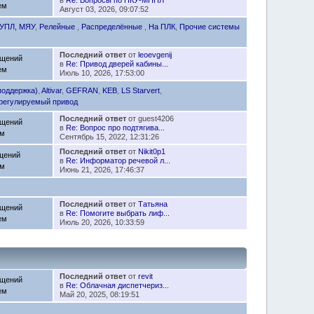
ем
Август 03, 2026, 09:07:52
 УПЛ, МЯУ
,
Релейные
,
Распределённые
,
На ПЛК
,
Прочие системы
Последний ответ
от
leoevgenij
бщений
в
Re: Привод дверей кабины...
ем
Июль 10, 2026, 17:53:00
поддержка)
,
Altivar
,
GEFRAN
,
KEB
,
LS Starvert
,
регулируемый привод
Последний ответ
от guest4206
бщений
в
Re: Вопрос про подтягива...
ем
Сентябрь 15, 2022, 12:31:26
Последний ответ
от
Nikit0p1
щений
в
Re: Информатор речевой л...
ем
Июнь 21, 2026, 17:46:37
Последний ответ
от
Татьяна
бщений
в
Re: Помогите выбрать лиф...
ем
Июль 20, 2026, 10:33:59
Последний ответ
от
revit
бщений
в
Re: Облачная диспетчериз...
ем
Май 20, 2025, 08:19:51