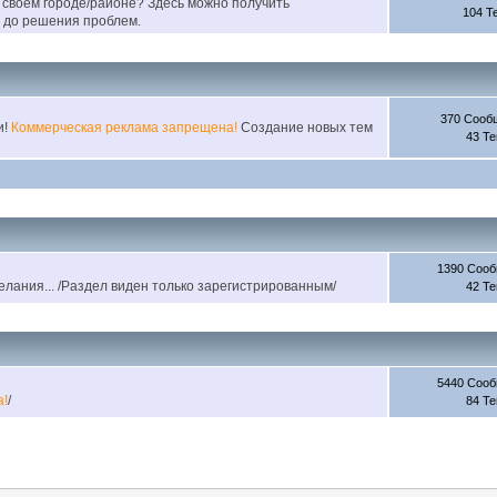
 своем городе/районе? Здесь можно получить
104 Т
 до решения проблем.
370 Сооб
и!
Коммерческая реклама запрещена!
Создание новых тем
43 Т
1390 Соо
лания... /Раздел виден только зарегистрированным/
42 Т
5440 Соо
а!
/
84 Т