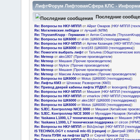
ЛифтФорум ЛифтоваяСфера КЛС - Информа
Последние сообщ
Re: Вопросы по НКУ-МППЛ
от
Айрат Омаров
(
НКУ-МППЛ (техп
Re: Могилевские лебёдки
от
лучший
(
МЛМ
)
Re: ThyssenKrupp - Германия
от
Антон Соловьёв
(
ThyssenKrup
Re: Вопросы по ШК6000
от
el-im
(
ШК6000 (техподдержка)
)
Re: Вопросы по НКУ-МППЛ
от
Артем Казанцев
(
НКУ-МППЛ (тех
Re: Вопросы по ШК6000
от
krot183
(
ШК6000 (техподдержка)
)
Re: Помогите выбрать лифт
от
Татьяна
(
Общетехнические воп
Re: Метеор
от
alex1807
(
Прочие производители
)
Re: Метеор
от
Мишаня
(
Прочие производители
)
Re: Метеор
от
Niykov
(
Прочие производители
)
Re: Метеор
от
Мишаня
(
Прочие производители
)
Re: Метеор
от
Максим Александрович
(
Прочие производители
)
Re: Вопросы по ШК6000
от
Motus
(
ШК6000 (техподдержка)
)
Re: Лифты КМЗ
от
Штихмас Разворотов
(
КМЗ
)
Re: Привод дверей кабины лифта УПДКЛ
от
leoevgenij
(
Приво
Re: Вопросы по НКУ-МППЛ
от
Мишаня
(
НКУ-МППЛ (техподдерж
Re: Вопросы по НКУ-МППЛ
от
vmarkov
(
НКУ-МППЛ (техподдер
Re: Вопросы по ШК6000
от
alex1807
(
ШК6000 (техподдержка)
)
Re: Вопросы по ШК6000
от
Motus
(
ШК6000 (техподдержка)
)
Re: SJEC. Контроллер NICE 3000
от
Мишаня
(
Китайские произв
Re: SJEC. Контроллер NICE 3000
от
Мухиддин Назаров
(
Китайс
Re: Yaskawa L1000, L7 техническая поддержка
от
Мишаня
(
HPM
Re: Yaskawa L1000, L7 техническая поддержка
от
circon
(
HPMON
Re: Вопросы по НКУ-МППЛ
от
Βόλζσκλιφτ
(
НКУ-МППЛ (техподд
IS TECHNOLOGY с платой mlc-01 (греция)
от
Дмитрий 1983
(
Пр
Re: Плата ПУВК на лифтах ЩЛЗ
от
Сергей Крюков
(
ЩЛЗ
)
Re: Вопросы по НКУ-МППЛ
от
Βόλζσκλιφτ
(
НКУ-МППЛ (техподд