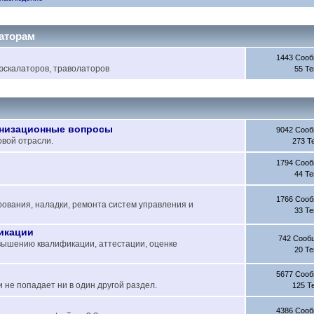
латорам
1443 Соо
эскалаторов, траволаторов
55 Т
анизационные вопросы
9042 Соо
вой отрасли.
273 Т
1794 Соо
44 Т
1766 Соо
рования, наладки, ремонта систем управления и
33 Т
фикации
742 Сооб
ышению квалификации, аттестации, оценке
20 Т
5677 Соо
 не попадает ни в один другой раздел.
125 Т
4386 Соо