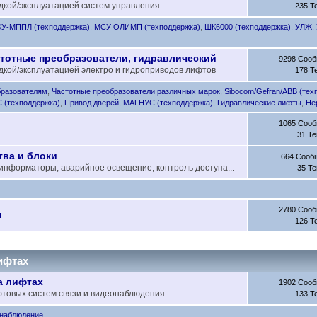
адкой/эксплуатацией систем управления
235 Т
КУ-МППЛ (техподдержка)
,
МСУ ОЛИМП (техподдержка)
,
ШК6000 (техподдержка)
,
УЛЖ,
тотные преобразователи, гидравлический
9298 Соо
дкой/эксплуатацией электро и гидроприводов лифтов
178 Т
бразователям
,
Частотные преобразователи различных марок
,
Sibocom/Gefran/ABB (тех
C (техподдержка)
,
Привод дверей
,
МАГНУС (техподдержка)
,
Гидравлические лифты
,
Не
1065 Соо
31 Т
ва и блоки
664 Сооб
нформаторы, аварийное освещение, контроль доступа...
35 Т
2780 Соо
м
126 Т
ифтах
а лифтах
1902 Соо
фтовых систем связи и видеонаблюдения.
133 Т
наблюдение