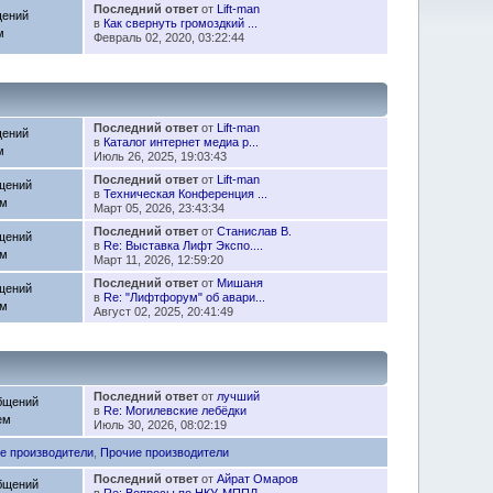
Последний ответ
от
Lift-man
щений
в
Как свернуть громоздкий ...
м
Февраль 02, 2020, 03:22:44
Последний ответ
от
Lift-man
щений
в
Каталог интернет медиа р...
м
Июль 26, 2025, 19:03:43
Последний ответ
от
Lift-man
щений
в
Техническая Конференция ...
ем
Март 05, 2026, 23:43:34
Последний ответ
от
Станислав В.
щений
в
Re: Выставка Лифт Экспо....
ем
Март 11, 2026, 12:59:20
Последний ответ
от
Мишаня
щений
в
Re: "Лифтфорум" об авари...
ем
Август 02, 2025, 20:41:49
Последний ответ
от
лучший
бщений
в
Re: Могилевские лебёдки
ем
Июль 30, 2026, 08:02:19
е производители
,
Прочие производители
Последний ответ
от
Айрат Омаров
бщений
в
Re: Вопросы по НКУ-МППЛ