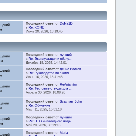
Последний ответ
от
DoNa1D
бщений
в
Re: KONE
ем
Июнь 20, 2026, 13:19:45
Последний ответ
от
лучший
бщений
в
Re: Эксплуатация и обслу...
ем
Декабрь 18, 2025, 14:42:01
Последний ответ
от
Денис Волков
бщений
в
Re: Руководства по экспл...
ем
Июнь 16, 2026, 18:41:48
Последний ответ
от
ReAniamtor
бщений
в
Re: Тестовые стенды для ...
ем
Апрель 30, 2026, 18:08:26
Последний ответ
от
Scatman_John
щений
в
Re: Обучение
ем
Март 11, 2025, 15:51:18
Последний ответ
от
лучший
бщений
в
Re: ПТО инвалидного подъ...
ем
Май 20, 2026, 08:19:16
Последний ответ
от
Maria
бщений