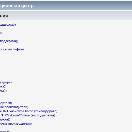
ционный центр
ения
оддержка)
)
p
)
поддержка)
)
росы по лифтам
)
д дверей
)
ка)
)
жка)
)
одители
)
кие производители
)
ONT/Yaskawa/Omron (техподдержка)
)
T/Yaskawa/Omron (техподдержка)
)
ержка)
)
очие производители
)
ержка)
)