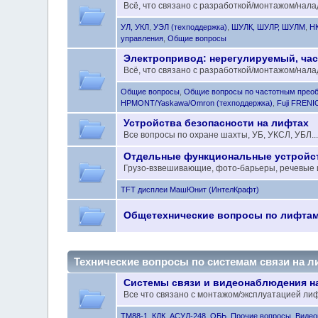
Всё, что связано с разработкой/монтажом/нал
УЛ, УКЛ
,
УЭЛ (техподдержка)
,
ШУЛК, ШУЛР, ШУЛМ
,
Н
управления
,
Общие вопросы
Электропривод: нерегулируемый, час
Всё, что связано с разработкой/монтажом/нала
Общие вопросы
,
Общие вопросы по частотным прео
HPMONT/Yaskawa/Omron (техподдержка)
,
Fuji FRENI
Устройства безопасности на лифтах
Все вопросы по охране шахты, УБ, УКСЛ, УБЛ...
Отдельные функциональные устройст
Грузо-взвешивающие, фото-барьеры, речевые и
TFT дисплеи МашЮнит (ИнтелКрафт)
Общетехнические вопросы по лифта
Технические вопросы по системам связи на л
Системы связи и видеонаблюдения н
Все что связано с монтажом/эксплуатацией ли
ТМ88-1
,
КДК
,
АСУД-248
,
ОБЬ
,
Прочие вопросы
,
Видео