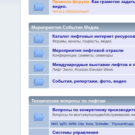
Правила форума.
Как грамотно задат
видео.
Читать обязательно!
Мероприятия События Медиа
Каталог лифтовых интернет ресурсо
Форумы, каналы, подкасты, медиа
Мероприятия лифтовой отрасли
Конференции, саммиты, семинары
Международные выставки лифтов и 
Лифт Экспо, Russian Elevator Week
События, репортажи, фото, видео
Технические вопросы по лифтам
Вопросы по конкретному производит
Вопросы по монтажу/наладке/обслуживанию ли
КМЗ
,
ЩЛЗ
,
МЛМ
,
Otis
,
Kone
,
Schindler
,
ThyssenKrupp
Системы управления