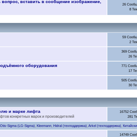
ь вопрос, вставить в сообщение изображение,
26 Сооб
8 Те
в
59 Сооб
2 Те
369 Сооб
26 Т
подъёмного оборудования
771 Сооб
17 Т
505 Сооб
30 Т
елю и марке лифта
16752 Соо
фтов конкретных марок и производителей
281 Т
,
Otis-Sigma (LG-Sigma)
,
Kleemann
,
Hidral (техподдержка)
,
Arkel (техподдержка)
,
Китайски
14749 Соо