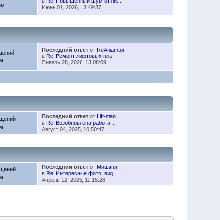
в
Re: Повышенный шум от ли...
ем
Июнь 01, 2026, 13:49:37
Последний ответ
от
ReAniamtor
щений
в
Re: Ремонт лифтовых плат
ем
Январь 28, 2026, 13:08:09
Последний ответ
от
Lift-man
бщений
в
Re: Возобновлена работа ...
ем
Август 04, 2025, 10:50:47
Последний ответ
от
Мишаня
бщений
в
Re: Интересные фото, вид...
ем
Апрель 12, 2025, 11:15:28