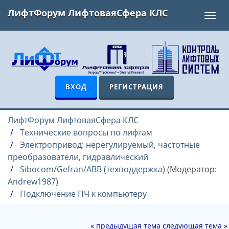
ЛифтФорум ЛифтоваяСфера КЛС
Toggl
navig
ВХОД
РЕГИСТРАЦИЯ
ЛифтФорум ЛифтоваяСфера КЛС
Технические вопросы по лифтам
Электропривод: нерегулируемый, частотные
преобразователи, гидравлический
Sibocom/Gefran/ABB (техподдержка)
(Модератор:
Andrew1987
)
Подключение ПЧ к компьютеру
« предыдущая тема
следующая тема »