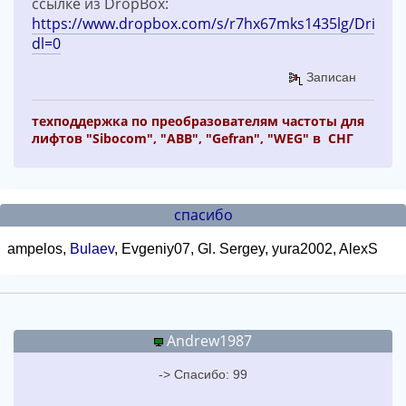
ссылке из DropBox:
https://www.dropbox.com/s/r7hx67mks1435lg/DriveSt
dl=0
Записан
техподдержка по преобразователям частоты для
лифтов "Sibocom", "ABB", "Gefran", "WEG" в СНГ
спасибо
ampelos,
Bulaev
, Evgeniy07, Gl. Sergey, yura2002, AlexS
Andrew1987
-> Спасибо: 99