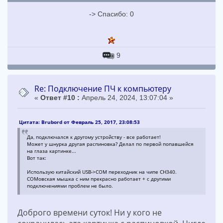
-> Спасибо: 0
9
Re: Подключение ПЧ к компьютеру
«
Ответ #10 :
Апрель 24, 2024, 13:07:04 »
Цитата: Brubord от Февраль 25, 2017, 23:08:53
Да, подключался к другому устройству - все работает!
Может у шнурка другая распиновка? Делал по первой попавшейся
на глаза картинке...
Вот так:
Использую китайский USB->COM переходник на чипе CH340.
COMовская мышка с ним прекрасно работает + с другими
подключениями проблем не было.
Доброго времени суток! Ни у кого не