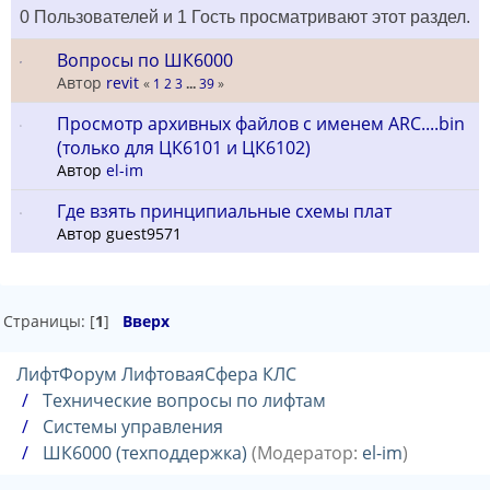
0 Пользователей и 1 Гость просматривают этот раздел.
Вопросы по ШК6000
Автор
revit
«
1
2
3
...
39
»
Просмотр архивных файлов с именем ARC....bin
(только для ЦК6101 и ЦК6102)
Автор
el-im
Где взять принципиальные схемы плат
Автор guest9571
Страницы: [
1
]
Вверх
ЛифтФорум ЛифтоваяСфера КЛС
Технические вопросы по лифтам
Системы управления
ШК6000 (техподдержка)
(Модератор:
el-im
)