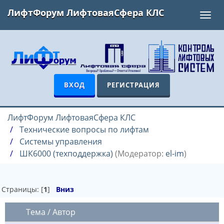
ЛифтФорум ЛифтоваяСфера КЛС
Toggl
navig
ВХОД
РЕГИСТРАЦИЯ
ЛифтФорум ЛифтоваяСфера КЛС
Технические вопросы по лифтам
Системы управления
ШК6000 (техподдержка)
(Модератор:
el-im
)
Страницы: [
1
]
Вниз
Тема
/
Автор